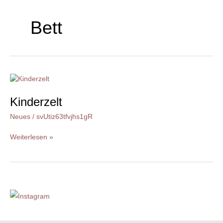
Bett
Kinderzelt
Kinderzelt
Neues
/
svUtiz63tfvjhs1gR
Weiterlesen »