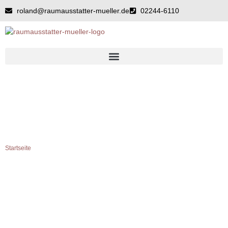
Zum
roland@raumausstatter-mueller.de
02244-6110
Inhalt
springen
BETT
Startseite
»
Bett