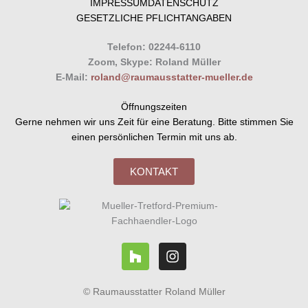
IMPRESSUM
DATENSCHUTZ
GESETZLICHE PFLICHTANGABEN
Telefon: 02244-6110
Zoom, Skype: Roland Müller
E-Mail:
roland@raumausstatter-mueller.de
Öffnungszeiten
Gerne nehmen wir uns Zeit für eine Beratung. Bitte stimmen Sie
einen persönlichen Termin mit uns ab.
KONTAKT
H
I
o
n
u
s
z
t
© Raumausstatter Roland Müller
z
a