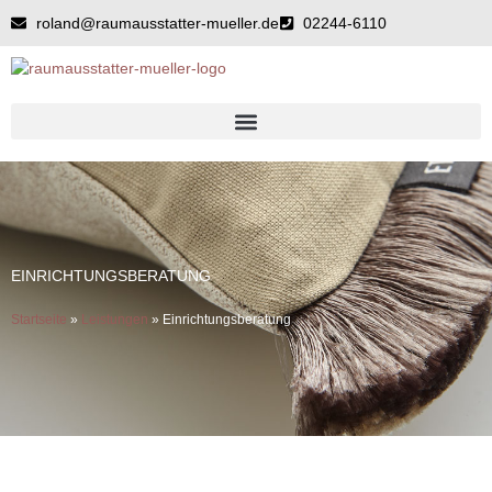
Zum
roland@raumausstatter-mueller.de
02244-6110
Inhalt
springen
EINRICHTUNGSBERATUNG
Startseite
»
Leistungen
»
Einrichtungsberatung