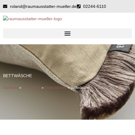
Zum
roland@raumausstatter-mueller.de
02244-6110
Inhalt
springen
BETTWÄSCHE
Startseite
»
Leistungen
»
Dekorationen
»
Bettwäsche