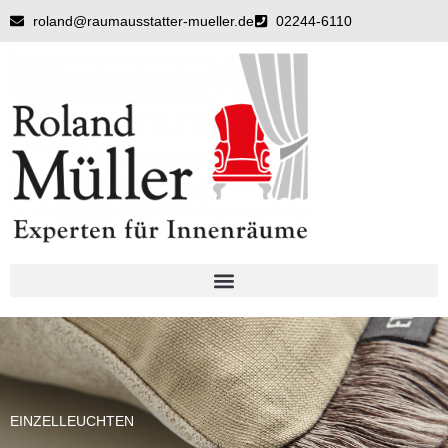
Zum
roland@raumausstatter-mueller.de
02244-6110
Inhalt
springen
EINZELLEUCHTEN