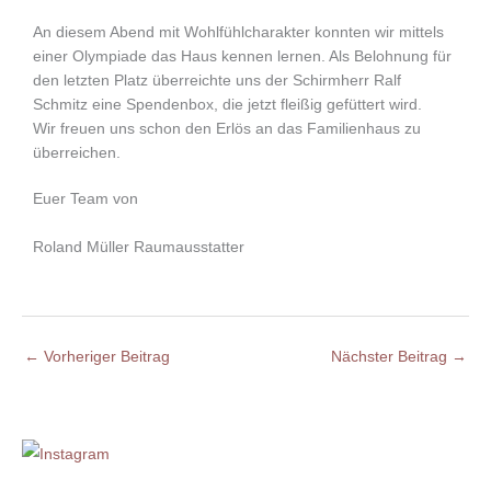
An diesem Abend mit Wohlfühlcharakter konnten wir mittels
einer Olympiade das Haus kennen lernen. Als Belohnung für
den letzten Platz überreichte uns der Schirmherr Ralf
Schmitz eine Spendenbox, die jetzt fleißig gefüttert wird.
Wir freuen uns schon den Erlös an das Familienhaus zu
überreichen.
Euer Team von
Roland Müller Raumausstatter
Familienzimmer
Müller-Roland
Siegerehrung
Siegerpreise
Sportraum
←
Vorheriger Beitrag
Nächster Beitrag
→