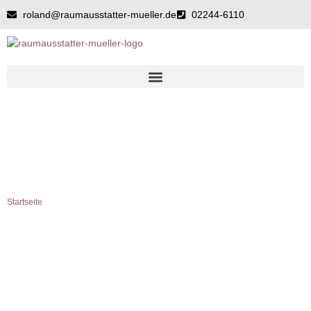
Zum
roland@raumausstatter-mueller.de
02244-6110
Inhalt
springen
LASSET DIE SPIELE BEGINNEN.
Startseite
»
Lasset die Spiele beginnen.