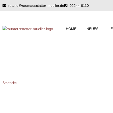
Zum
roland@raumausstatter-mueller.de
02244-6110
Inhalt
springen
HOME
NEUES
LE
INFINITY-NATURBODEN – DER PERFEKTE BODEN FÜR IHR
Startseite
»
Infinity-Naturboden – Der perfekte Boden für Ihr Zuhause