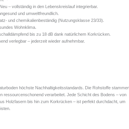
eu – vollständig in den Lebenskreislauf integrierbar.
hngesund und umweltfreundlich.
ratz- und chemikalienbeständig (Nutzungsklasse 23/33).
gesundes Wohnklima.
halldämpfend bis zu 18 dB dank natürlichem Korkrücken.
nd verlegbar – jederzeit wieder aufnehmbar.
ty-Naturboden höchste Nachhaltigkeitsstandards. Die Rohstoffe stamme
rden ressourcenschonend verarbeitet. Jede Schicht des Bodens – von
aus Holzfasern bis hin zum Korkrücken – ist perfekt durchdacht, um
isten.