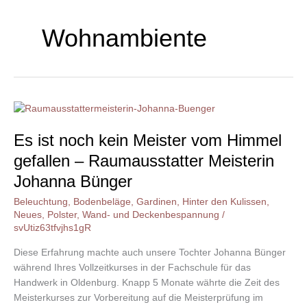
Wohnambiente
Es
ist
Es ist noch kein Meister vom Himmel
noch
kein
gefallen – Raumausstatter Meisterin
Meister
Johanna Bünger
vom
Himmel
Beleuchtung
,
Bodenbeläge
,
Gardinen
,
Hinter den Kulissen
,
gefallen
Neues
,
Polster
,
Wand- und Deckenbespannung
/
svUtiz63tfvjhs1gR
–
Raumausstatter
Diese Erfahrung machte auch unsere Tochter Johanna Bünger
Meisterin
während Ihres Vollzeitkurses in der Fachschule für das
Johanna
Handwerk in Oldenburg. Knapp 5 Monate währte die Zeit des
Bünger
Meisterkurses zur Vorbereitung auf die Meisterprüfung im