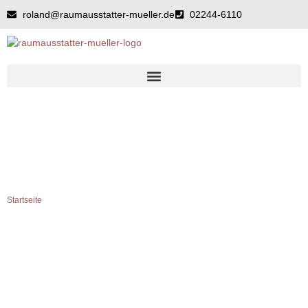
Zum
roland@raumausstatter-mueller.de
02244-6110
Inhalt
springen
WOHNAMBIENTE
Startseite
»
Wohnambiente